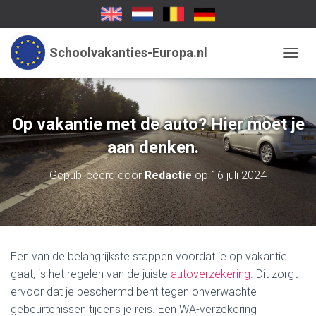
Schoolvakanties-Europa.nl
TOGGL
Op vakantie met de auto? Hier moet je
aan denken.
Gepubliceerd door
Redactie
op
16 juli 2024
Een van de belangrijkste stappen voordat je op vakantie
gaat, is het regelen van de juiste
autoverzekering
. Dit zorgt
ervoor dat je beschermd bent tegen onverwachte
gebeurtenissen tijdens je reis. Een WA-verzekering