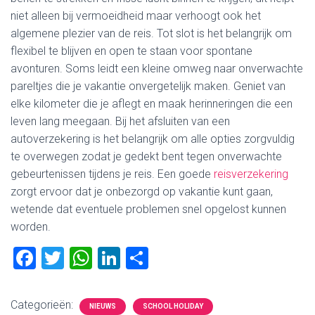
niet alleen bij vermoeidheid maar verhoogt ook het
algemene plezier van de reis. Tot slot is het belangrijk om
flexibel te blijven en open te staan voor spontane
avonturen. Soms leidt een kleine omweg naar onverwachte
pareltjes die je vakantie onvergetelijk maken. Geniet van
elke kilometer die je aflegt en maak herinneringen die een
leven lang meegaan. Bij het afsluiten van een
autoverzekering is het belangrijk om alle opties zorgvuldig
te overwegen zodat je gedekt bent tegen onverwachte
gebeurtenissen tijdens je reis. Een goede
reisverzekering
zorgt ervoor dat je onbezorgd op vakantie kunt gaan,
wetende dat eventuele problemen snel opgelost kunnen
worden.
F
T
W
Li
D
a
wi
h
nk
el
ce
tt
at
e
e
Categorieën:
NIEUWS
SCHOOL HOLIDAY