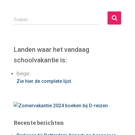
Z
Zoeken …
o
e
k
e
Landen waar het vandaag
n
schoolvakantie is:
n
a
België
a
Zie hier de complete lijst
.
r
:
Recente berichten