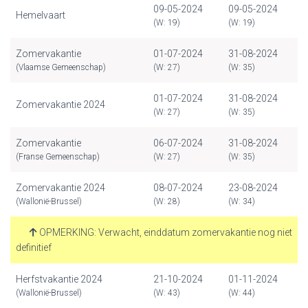
09-05-2024
09-05-2024
Hemelvaart
(W: 19)
(W: 19)
Zomervakantie
01-07-2024
31-08-2024
(Vlaamse Gemeenschap)
(W: 27)
(W: 35)
01-07-2024
31-08-2024
Zomervakantie 2024
(W: 27)
(W: 35)
Zomervakantie
06-07-2024
31-08-2024
(Franse Gemeenschap)
(W: 27)
(W: 35)
Zomervakantie 2024
08-07-2024
23-08-2024
(Wallonië-Brussel)
(W: 28)
(W: 34)
OPMERKING: Verwacht, einddatum zomervakantie nog niet
definitief
Herfstvakantie 2024
21-10-2024
01-11-2024
(Wallonië-Brussel)
(W: 43)
(W: 44)