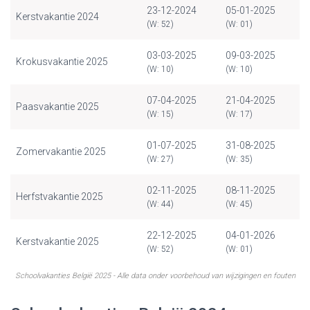
23-12-2024
05-01-2025
Kerstvakantie 2024
(W: 52)
(W: 01)
03-03-2025
09-03-2025
Krokusvakantie 2025
(W: 10)
(W: 10)
07-04-2025
21-04-2025
Paasvakantie 2025
(W: 15)
(W: 17)
01-07-2025
31-08-2025
Zomervakantie 2025
(W: 27)
(W: 35)
02-11-2025
08-11-2025
Herfstvakantie 2025
(W: 44)
(W: 45)
22-12-2025
04-01-2026
Kerstvakantie 2025
(W: 52)
(W: 01)
Schoolvakanties België 2025 - Alle data onder voorbehoud van wijzigingen en fouten