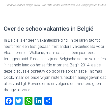
Schoolvakanties België 2023 - Alle data onder voorbehoud van wijzigingen en fouten
Over de schoolvakanties in België
In België is er geen vakantiespreiding. In de jaren tachtig
heeft men een test gedaan met andere vakantiedata voor
Vlaanderen en Wallonië, maar dat is na één jaar reeds
teruggedraaid. Sindsdien zijn de Belgische schoolvakanties
in het hele land op hetzelfde moment. Begin 2014 laaide
deze discussie opnieuw op door reisorganisatie Thomas
Cook, maar de onderwijsministers hebben aangegeven dat
alles vast ligt. Bovendien is er volgens de ministers geen
draagvlak voor.
F
T
W
Li
D
a
wi
h
nk
el