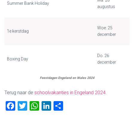
Ma. 26
Summer Bank Holiday
augustus
Woe. 25
1e kerstdag
december
Do. 26
Boxing Day
december
Feestdagen Engeland en Wales 2024
Terug naar de
schoolvakanties in Engeland 2024
.
F
T
W
Li
D
a
wi
h
nk
el
ce
tt
at
e
e