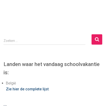
p
Z
Zoeken …
o
e
k
e
Landen waar het vandaag schoolvakantie
n
is:
n
a
België
a
Zie hier de complete lijst
.
r
: