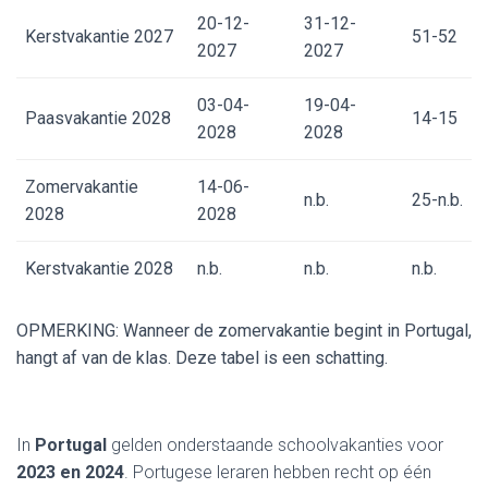
20-12-
31-12-
Kerstvakantie 2027
51-52
2027
2027
03-04-
19-04-
Paasvakantie 2028
14-15
2028
2028
Zomervakantie
14-06-
n.b.
25-n.b.
2028
2028
Kerstvakantie 2028
n.b.
n.b.
n.b.
OPMERKING: Wanneer de zomervakantie begint in Portugal,
hangt af van de klas. Deze tabel is een schatting.
In
Portugal
gelden onderstaande schoolvakanties voor
2023 en 2024
. Portugese leraren hebben recht op één