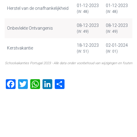
01-12-2023
01-12-2023
Herstel van de onafhankelijkheid
(W: 48)
(W: 48)
08-12-2023
08-12-2023
Onbevlekte Ontvangenis
(W: 49)
(W: 49)
18-12-2023
02-01-2024
Kerstvakantie
(W: 51)
(W: 01)
Schoolvakanties Portugal 2023 - Alle data onder voorbehoud van wijzigingen en fouten
F
T
W
Li
D
a
wi
h
nk
el
ce
tt
at
e
e
b
er
s
dI
n
o
A
n
ok
p