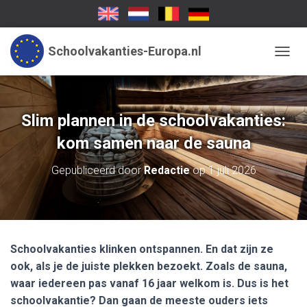
Schoolvakanties-Europa.nl
TOGGL
Slim plannen in de schoolvakanties:
kom samen naar de sauna
Gepubliceerd door
Redactie
op
1 juli 2026
Schoolvakanties klinken ontspannen. En dat zijn ze
ook, als je de juiste plekken bezoekt. Zoals de sauna,
waar iedereen pas vanaf 16 jaar welkom is. Dus is het
schoolvakantie? Dan gaan de meeste ouders iets