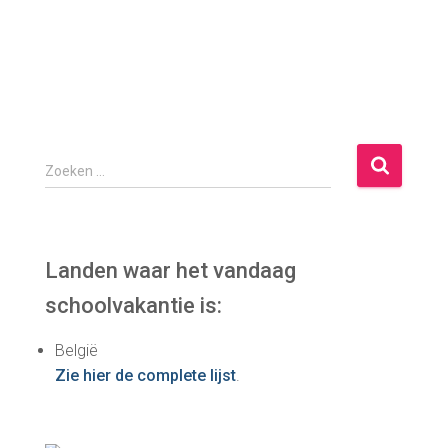
Z
Zoeken …
o
e
k
e
Landen waar het vandaag
n
schoolvakantie is:
n
a
België
a
Zie hier de complete lijst
.
r
: