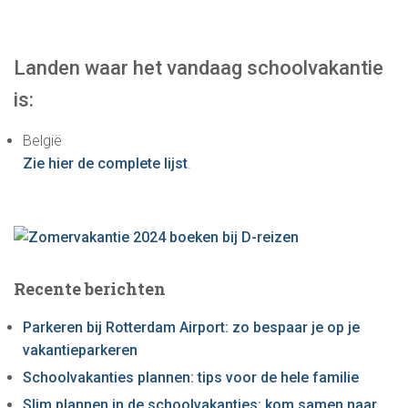
e
k
e
Landen waar het vandaag schoolvakantie
n
is:
n
a
België
a
Zie hier de complete lijst
.
r
:
Recente berichten
Parkeren bij Rotterdam Airport: zo bespaar je op je
vakantieparkeren
Schoolvakanties plannen: tips voor de hele familie
Slim plannen in de schoolvakanties: kom samen naar