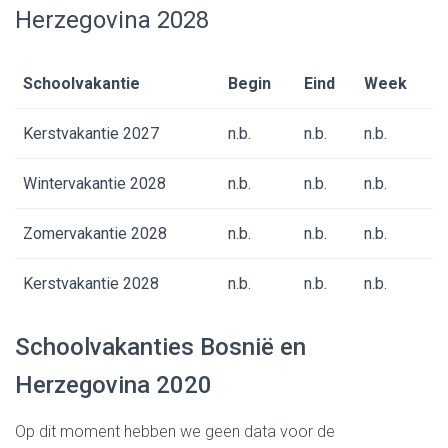
Herzegovina 2028
Schoolvakantie
Begin
Eind
Week
Kerstvakantie 2027
n.b.
n.b.
n.b.
Wintervakantie 2028
n.b.
n.b.
n.b.
Zomervakantie 2028
n.b.
n.b.
n.b.
Kerstvakantie 2028
n.b.
n.b.
n.b.
Schoolvakanties Bosnië en
Herzegovina 2020
Op dit moment hebben we geen data voor de