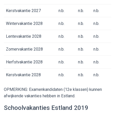
Kerstvakantie 2027
n.b.
n.b.
n.b.
Wintervakantie 2028
n.b.
n.b.
n.b.
Lentevakantie 2028
n.b.
n.b.
n.b.
Zomervakantie 2028
n.b.
n.b.
n.b.
Herfstvakantie 2028
n.b.
n.b.
n.b.
Kerstvakantie 2028
n.b.
n.b.
n.b.
OPMERKING: Examenkandidaten (12
e
klassen) kunnen
afwijkende vakanties hebben in Estland.
Schoolvakanties Estland 2019