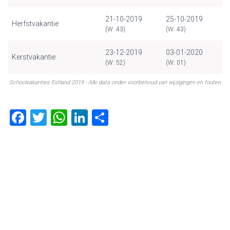
21-10-2019
25-10-2019
Herfstvakantie
(W: 43)
(W: 43)
23-12-2019
03-01-2020
Kerstvakantie
(W: 52)
(W: 01)
Schoolvakanties Estland 2019 - Alle data onder voorbehoud van wijzigingen en fouten
F
T
W
Li
D
a
wi
h
nk
el
ce
tt
at
e
e
b
er
s
dI
n
o
A
n
ok
p
p