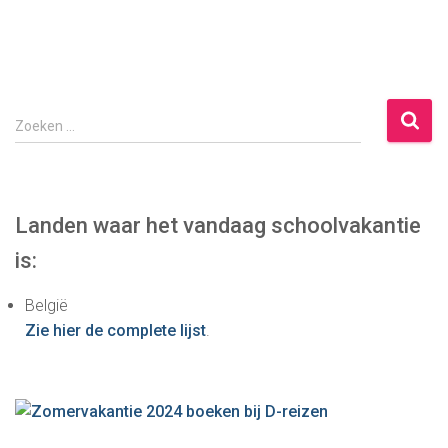
Z
Zoeken …
o
e
k
e
Landen waar het vandaag schoolvakantie
n
is:
n
a
België
a
Zie hier de complete lijst
.
r
: