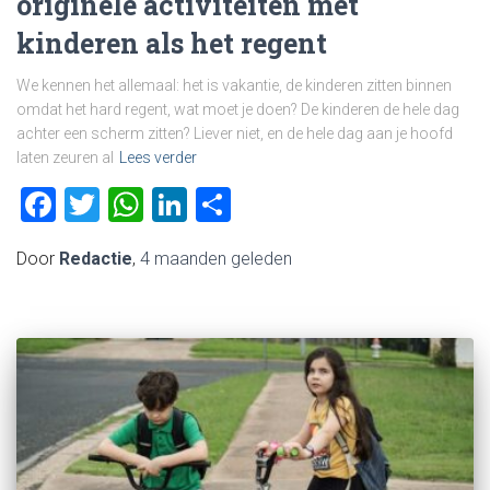
originele activiteiten met
kinderen als het regent
We kennen het allemaal: het is vakantie, de kinderen zitten binnen
omdat het hard regent, wat moet je doen? De kinderen de hele dag
achter een scherm zitten? Liever niet, en de hele dag aan je hoofd
laten zeuren al
Lees verder
Facebook
Twitter
WhatsApp
LinkedIn
Delen
Door
Redactie
,
4 maanden
geleden