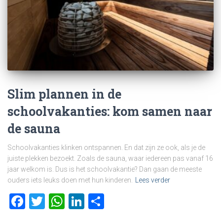
Slim plannen in de
schoolvakanties: kom samen naar
de sauna
Schoolvakanties klinken ontspannen. En dat zijn ze ook, als je de
juiste plekken bezoekt. Zoals de sauna, waar iedereen pas vanaf 16
jaar welkom is. Dus is het schoolvakantie? Dan gaan de meeste
ouders iets leuks doen met hun kinderen.
Lees verder
Facebook
Twitter
WhatsApp
LinkedIn
Delen