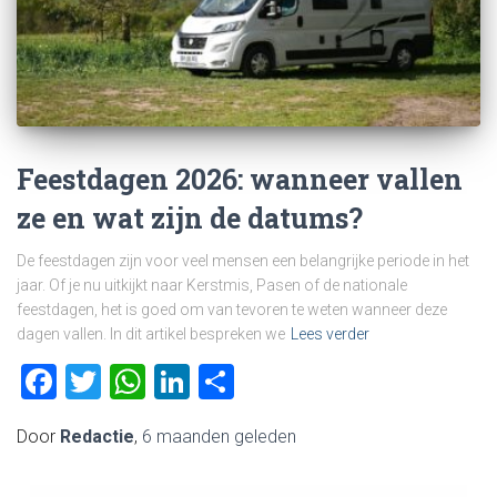
Feestdagen 2026: wanneer vallen
ze en wat zijn de datums?
De feestdagen zijn voor veel mensen een belangrijke periode in het
jaar. Of je nu uitkijkt naar Kerstmis, Pasen of de nationale
feestdagen, het is goed om van tevoren te weten wanneer deze
dagen vallen. In dit artikel bespreken we
Lees verder
Facebook
Twitter
WhatsApp
LinkedIn
Delen
Door
Redactie
,
6 maanden
geleden