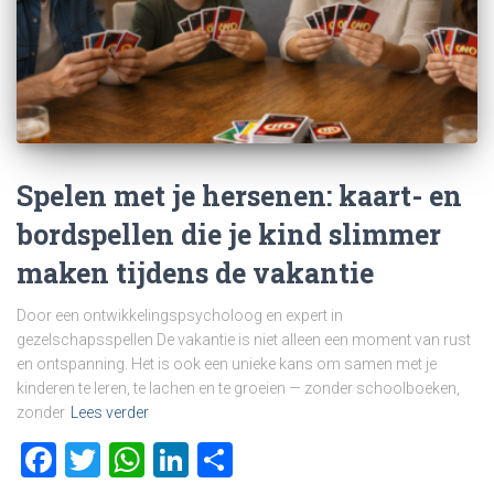
Spelen met je hersenen: kaart- en
bordspellen die je kind slimmer
maken tijdens de vakantie
Door een ontwikkelingspsycholoog en expert in
gezelschapsspellen De vakantie is niet alleen een moment van rust
en ontspanning. Het is ook een unieke kans om samen met je
kinderen te leren, te lachen en te groeien — zonder schoolboeken,
zonder
Lees verder
Facebook
Twitter
WhatsApp
LinkedIn
Delen