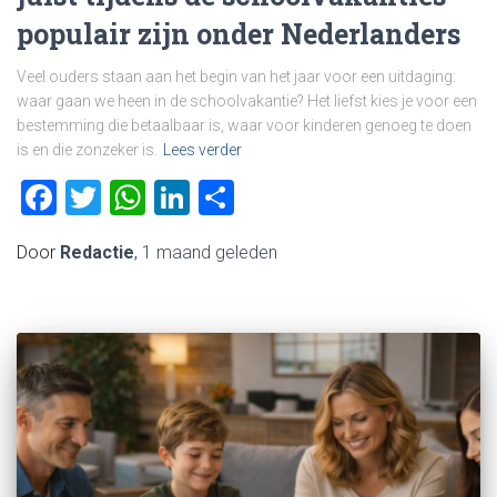
populair zijn onder Nederlanders
Veel ouders staan aan het begin van het jaar voor een uitdaging:
waar gaan we heen in de schoolvakantie? Het liefst kies je voor een
bestemming die betaalbaar is, waar voor kinderen genoeg te doen
is en die zonzeker is.
Lees verder
Facebook
Twitter
WhatsApp
LinkedIn
Delen
Door
Redactie
,
1 maand
geleden