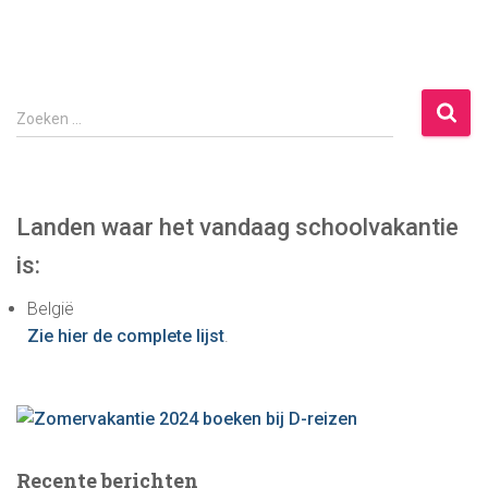
Z
Zoeken …
o
e
k
e
Landen waar het vandaag schoolvakantie
n
is:
n
a
België
a
Zie hier de complete lijst
.
r
:
Recente berichten