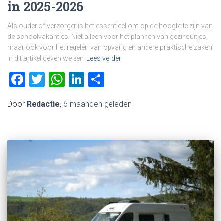
in 2025-2026
Als ouder of verzorger is het essentieel om op de hoogte te zijn van
de schoolvakanties. Niet alleen voor het plannen van gezinsuitjes,
maar ook voor het regelen van opvang en andere praktische zaken.
In dit artikel geven we een
Lees verder
Facebook
Twitter
WhatsApp
LinkedIn
Delen
Door
Redactie
,
6 maanden
geleden