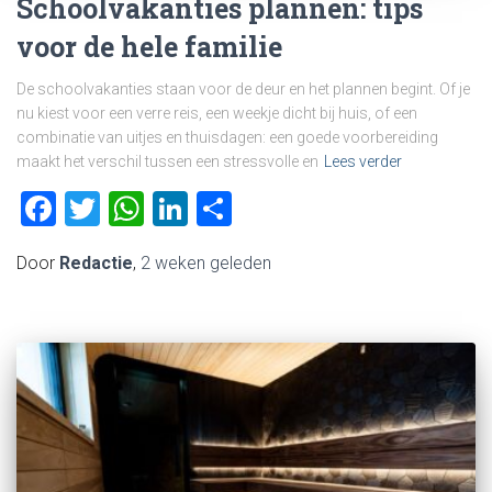
Schoolvakanties plannen: tips
voor de hele familie
De schoolvakanties staan voor de deur en het plannen begint. Of je
nu kiest voor een verre reis, een weekje dicht bij huis, of een
combinatie van uitjes en thuisdagen: een goede voorbereiding
maakt het verschil tussen een stressvolle en
Lees verder
Facebook
Twitter
WhatsApp
LinkedIn
Delen
Door
Redactie
,
2 weken
geleden