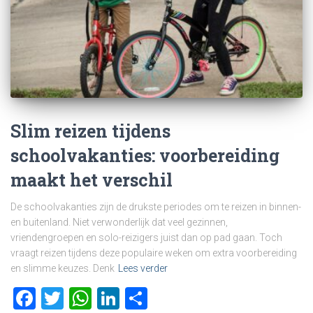
Slim reizen tijdens
schoolvakanties: voorbereiding
maakt het verschil
De schoolvakanties zijn de drukste periodes om te reizen in binnen-
en buitenland. Niet verwonderlijk dat veel gezinnen,
vriendengroepen en solo-reizigers juist dan op pad gaan. Toch
vraagt reizen tijdens deze populaire weken om extra voorbereiding
en slimme keuzes. Denk
Lees verder
Facebook
Twitter
WhatsApp
LinkedIn
Delen