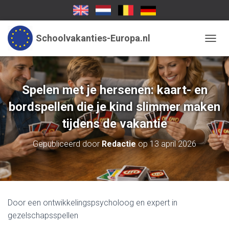
Schoolvakanties-Europa.nl
TOGGL
Spelen met je hersenen: kaart- en
bordspellen die je kind slimmer maken
tijdens de vakantie
Gepubliceerd door
Redactie
op
13 april 2026
Door een ontwikkelingspsycholoog en expert in
gezelschapsspellen