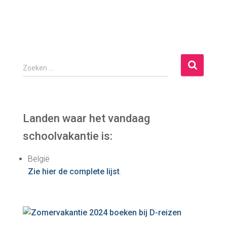
Z
Zoeken …
o
e
k
e
Landen waar het vandaag
n
schoolvakantie is:
n
a
België
a
Zie hier de complete lijst
.
r
: