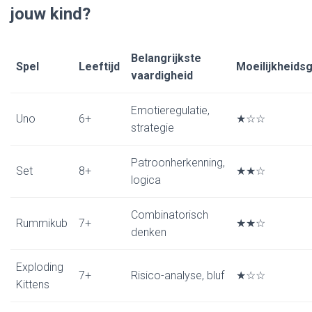
jouw kind?
Belangrijkste
Spel
Leeftijd
Moeilijkheids
vaardigheid
Emotieregulatie,
Uno
6+
★☆☆
strategie
Patroonherkenning,
Set
8+
★★☆
logica
Combinatorisch
Rummikub
7+
★★☆
denken
Exploding
7+
Risico-analyse, bluf
★☆☆
Kittens