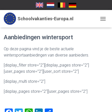
Schoolvakanties-Europa.nl
TOGGL
Aanbiedingen wintersport
Op deze pagina vind je de beste actuele
wintersportaanbiedingen van diverse aanbieders.
[display_filter store=”2″][display_pages store=”2″]
[user_pages store=”2″][user_sort store=”2″]
[display_multi store=”2″]
[display_pages store=”2″][user_pages store=”2″]