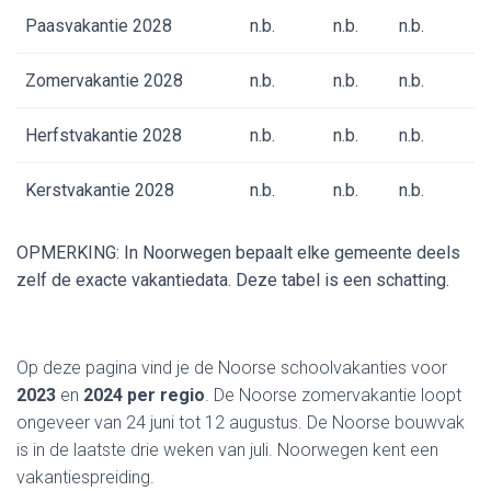
Paasvakantie 2028
n.b.
n.b.
n.b.
Zomervakantie 2028
n.b.
n.b.
n.b.
Herfstvakantie 2028
n.b.
n.b.
n.b.
Kerstvakantie 2028
n.b.
n.b.
n.b.
OPMERKING: In Noorwegen bepaalt elke gemeente deels
zelf de exacte vakantiedata. Deze tabel is een schatting.
Op deze pagina vind je de Noorse schoolvakanties voor
2023
en
2024 per regio
. De Noorse zomervakantie loopt
ongeveer van 24 juni tot 12 augustus. De Noorse bouwvak
is in de laatste drie weken van juli. Noorwegen kent een
vakantiespreiding.