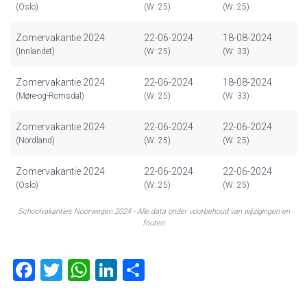
(Oslo)
(W: 25)
(W: 25)
Zomervakantie 2024
22-06-2024
18-08-2024
(Innlandet)
(W: 25)
(W: 33)
Zomervakantie 2024
22-06-2024
18-08-2024
(Møre-og-Romsdal)
(W: 25)
(W: 33)
Zomervakantie 2024
22-06-2024
22-06-2024
(Nordland)
(W: 25)
(W: 25)
Zomervakantie 2024
22-06-2024
22-06-2024
(Oslo)
(W: 25)
(W: 25)
Schoolvakanties Noorwegen 2024 - Alle data onder voorbehoud van wijzigingen en
fouten
F
T
W
Li
D
a
wi
h
nk
el