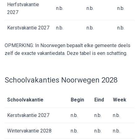
Herfstvakantie
n.b.
n.b.
n.b.
2027
Kerstvakantie 2027
n.b.
n.b.
n.b.
OPMERKING: In Noorwegen bepaalt elke gemeente deels
zelf de exacte vakantiedata. Deze tabel is een schatting.
Schoolvakanties Noorwegen 2028
Schoolvakantie
Begin
Eind
Week
Kerstvakantie 2027
n.b.
n.b.
n.b.
Wintervakantie 2028
n.b.
n.b.
n.b.